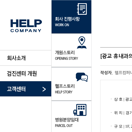
[광교 휴내과의
작성자.
헬프컴퍼
ㆍ​ ​상 호 |
ㆍ​ 위 치 |
경기
ㆍ​ 규 모 | 1F,