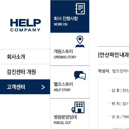
[안산파인내과
작성자.
헬프컴퍼
ㆍ​ ​상 호 
ㆍ​ 위 치 |
경기
ㆍ​ 규 모 |
700